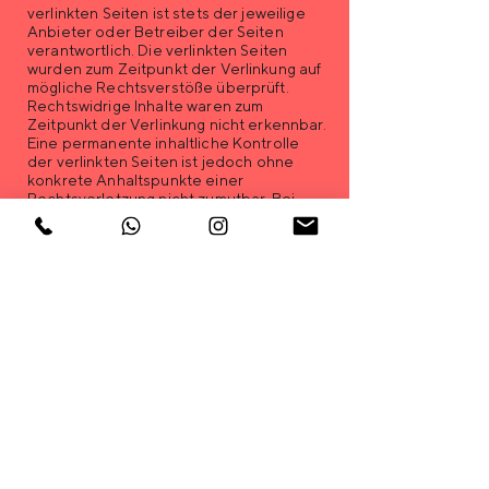
verlinkten Seiten ist stets der jeweilige
Anbieter oder Betreiber der Seiten
verantwortlich. Die verlinkten Seiten
wurden zum Zeitpunkt der Verlinkung auf
mögliche Rechtsverstöße überprüft.
Rechtswidrige Inhalte waren zum
Zeitpunkt der Verlinkung nicht erkennbar.
Eine permanente inhaltliche Kontrolle
der verlinkten Seiten ist jedoch ohne
konkrete Anhaltspunkte einer
Rechtsverletzung nicht zumutbar. Bei
Bekanntwerden von Rechtsverletzungen
werden wir derartige Links umgehend
entfernen.
Urheberrecht
Die durch die Seitenbetreiber erstellten
Inhalte und Werke auf diesen Seiten
unterliegen dem deutschen
Urheberrecht. Die Vervielfältigung,
Bearbeitung, Verbreitung und jede Art
der Verwertung außerhalb der Grenzen
des Urheberrechtes bedürfen der
schriftlichen Zustimmung des jeweiligen
Autors bzw. Erstellers. Downloads und
Kopien dieser Seite sind nur für den