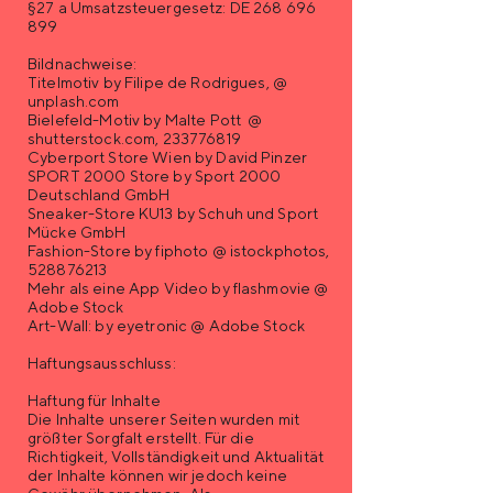
§27 a Umsatzsteuergesetz: DE
268 696
899
Bildnachweise:
Titelmotiv by Filipe de Rodrigues, @
unplash.com
Bielefeld-Motiv by Malte Pott @
shutterstock.com,
233776819
Cyberport Store Wien by David Pinzer
SPORT 2000 Store by Sport 2000
Deutschland GmbH
Sneaker-Store KU13 by Schuh und Sport
Mücke GmbH
Fashion-Store by fiphoto @ istockphotos,
528876213
Mehr als eine App Video by flashmovie @
Adobe Stock
Art-Wall: by eyetronic @ Adobe Stock
Haftungsausschluss:
Haftung für Inhalte
Die Inhalte unserer Seiten wurden mit
größter Sorgfalt erstellt. Für die
Richtigkeit, Vollständigkeit und Aktualität
der Inhalte können wir jedoch keine